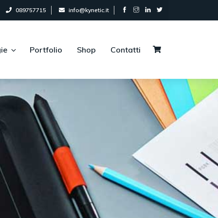
089757715
info@kynetic.it
ie
Portfolio
Shop
Contatti