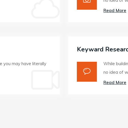
no idea of w
Read More
Keyward Resear
e you may have literally
While buildi
no idea of w
Read More