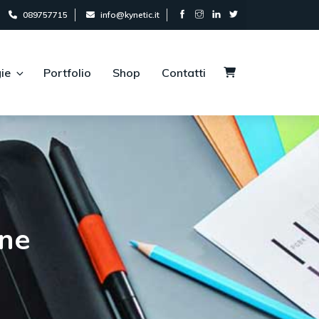
089757715
info@kynetic.it
ie
Portfolio
Shop
Contatti
one