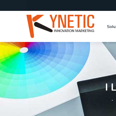
Solu
I 