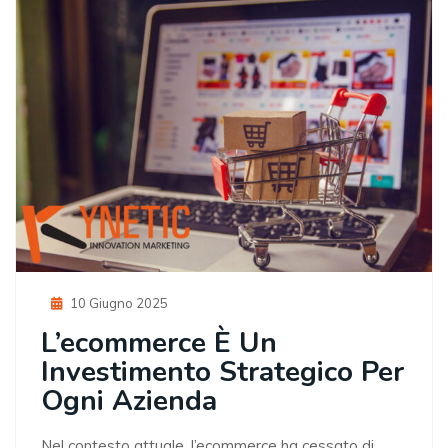
Posted
10 Giugno 2025
On
L’ecommerce È Un
Investimento Strategico Per
Ogni Azienda
Nel contesto attuale, l’ecommerce ha cessato di