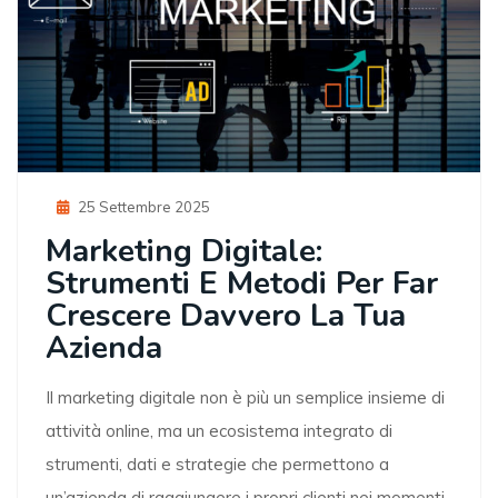
Posted
25 Settembre 2025
On
Marketing Digitale:
Strumenti E Metodi Per Far
Crescere Davvero La Tua
Azienda
Il marketing digitale non è più un semplice insieme di
attività online, ma un ecosistema integrato di
strumenti, dati e strategie che permettono a
un’azienda di raggiungere i propri clienti nei momenti