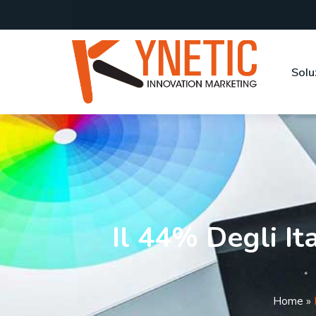
Solu
Il 44% Degli It
Home
»