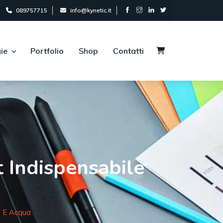
089757715
info@kynetic.it
ie
Portfolio
Shop
Contatti
t Indispensabile
e E Acqua