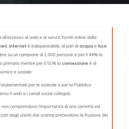
 all’accesso al web e ai servizi forniti online dalla
iani
,
internet
è indispensabile, al pari di
acqua
e
luce
.
mbre su un campione di 2.000 persone e per il 44% la
no primario mentre per il 51% la
connessione
è di
omico e sociale.
 fondamentale per le aziende e per la Pubblica
so il web e i canali social collegati.
che non comprendono l’importanza di una corretta ed
zati dagli utenti che oramai pretendono la fruzione dei