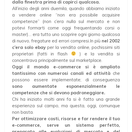
dalla finestra prima di capirci qualcosa.
All’inizio degli anni duemila, quando abbiamo iniziato
a vendere online “non era possibile acquisire
competenze” (non c’era nulla sul mercato e non
potevi formarti come oggi frequentando corsi o
master)… era tutto uno scoprire ogni giorno qualcosa
di nuovo, fregature ed errori compresi.In più
nel 2002
c’era solo ebay
per la vendita online, pochissimi siti
proprietari (fatti in flash
) e la vendita si
concentrava principalmente sul marketplace.
Oggi il mondo e-commerce si è
ampliato
tantissimo con numerosi canali ed attività
che
possono essere implementate; di conseguenza
sono aumentate esponenzialmente le
competenze che si devono padroneggiare.
Chi ha iniziato molti anni fa si è fatto una grande
esperienza sul campo, ma questa, oggi, comunque
non basta.
Per ottimizzare costi, risorse e far rendere il tuo
e-commerce, serve un sistema perfetto,
preparato alle evoluzioni di mercato e del