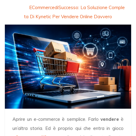
Home
»
ECommercediSuccesso: La Soluzione Comple
Ta Di Kynetic Per Vendere Online Davvero
Aprire un e-commerce è semplice. Farlo
vendere
è
un’altra storia. Ed è proprio qui che entra in gioco