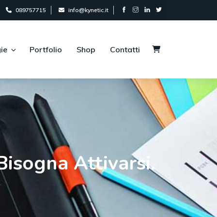
089757715
info@kynetic.it
ie
Portfolio
Shop
Contatti
Bisogna Attivarsi.
.