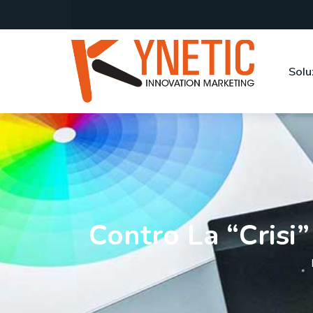
Solu
Contro La “crisi”