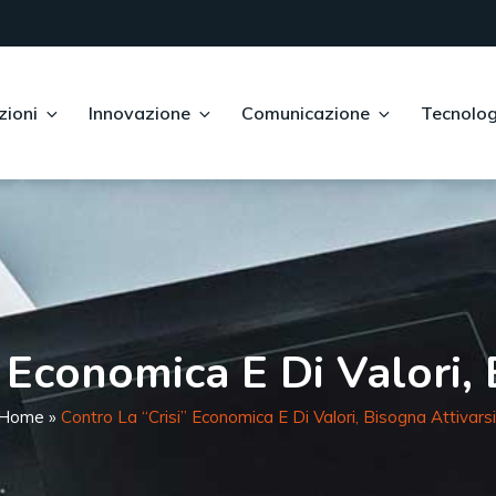
zioni
Innovazione
Comunicazione
Tecnolog
 Economica E Di Valori, 
Home
»
Contro La “crisi” Economica E Di Valori, Bisogna Attivarsi