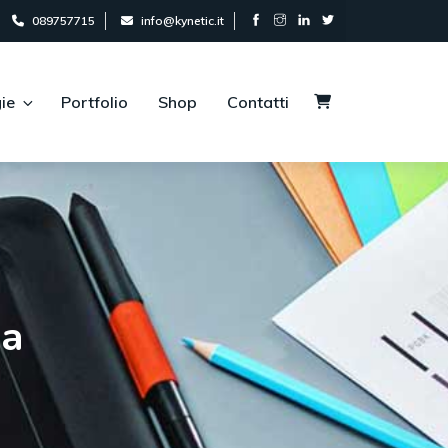
089757715
info@kynetic.it
ie
Portfolio
Shop
Contatti
ia