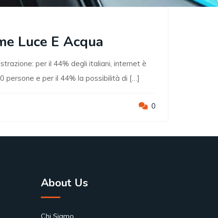
ome Luce E Acqua
razione: per il 44% degli italiani, internet è
 persone e per il 44% la possibilità di […]
0
About Us
Chi Siamo