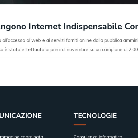
itengono Internet Indispensabile C
ll’accesso al web e ai servizi forniti online dalla pubblica amminist
erca è stata effettuata ai primi di novembre su un campione di 2.000
UNICAZIONE
TECNOLOGIE
immagine coordinata
Consulenza informatica