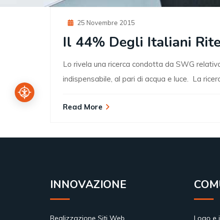
Posted
25 Novembre 2015
On
Il 44% Degli Italiani R
Lo rivela una ricerca condotta da SWG relativa a
indispensabile, al pari di acqua e luce. La ric
Read More
INNOVAZIONE
COM
Realizzazione Siti Web
Logo e 