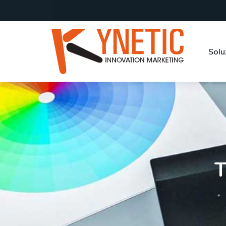
Solu
T