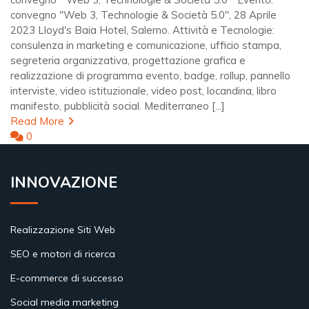
convegno "Web 3, Technologie & Società 5.0", 28 Aprile
2023 Lloyd's Baia Hotel, Salerno. Attività e Tecnologie:
consulenza in marketing e comunicazione, ufficio stampa,
segreteria organizzativa, progettazione grafica e
realizzazione di programma evento, badge, rollup, pannello
interviste, video istituzionale, video post, locandina, libro
manifesto, pubblicità social. Mediterraneo [...]
Read More
0
INNOVAZIONE
Realizzazione Siti Web
SEO e motori di ricerca
E-commerce di successo
Social media marketing