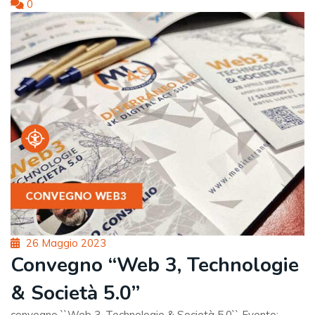
0
Posted
26 Maggio 2023
on
Convegno “Web 3, Technologie
& Società 5.0”
convegno ``Web 3, Technologie & Società 5.0`` Evento: