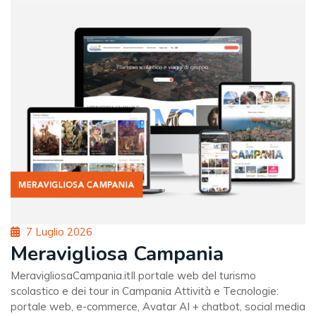
Posted
7 Luglio 2026
on
Meravigliosa Campania
MeravigliosaCampania.itIl portale web del turismo
scolastico e dei tour in Campania Attività e Tecnologie:
portale web, e-commerce, Avatar AI + chatbot, social media