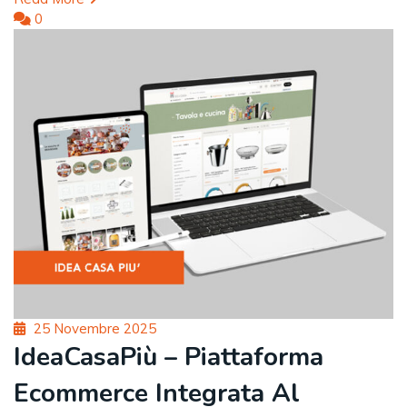
0
Posted
25 Novembre 2025
on
IdeaCasaPiù – Piattaforma
Ecommerce Integrata Al