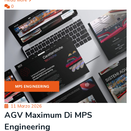
0
Posted
11 Marzo 2026
on
AGV Maximum Di MPS
Engineering