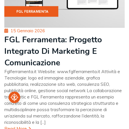
Posted
15 Gennaio 2026
on
FGL Ferramenta: Progetto
Integrato Di Marketing E
Comunicazione
Fglferramenta.it Website: www.fglferramenta.it Attività e
Tecnologie: logo ed immagine aziendale, grafica
pubblicitaria, realizzazione sito web, consulenza SEO,
pubblicità online, gestione social network La collaborazione
tra Kynetic e FGL Ferramenta rappresenta un esempio
concreto di come una consulenza strategica strutturata e
multidisciplinare possa trasformare la percezione di
un’azienda sul mercato, rafforzandone l’identità, la
riconoscibilità e la [...]
Read More