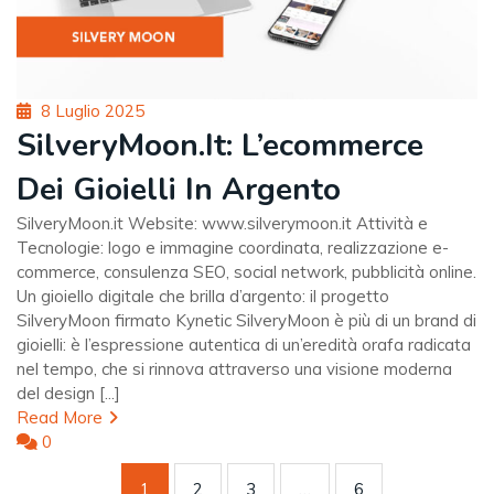
Posted
8 Luglio 2025
on
SilveryMoon.it: L’ecommerce
Dei Gioielli In Argento
SilveryMoon.it Website: www.silverymoon.it Attività e
Tecnologie: logo e immagine coordinata, realizzazione e-
commerce, consulenza SEO, social network, pubblicità online.
Un gioiello digitale che brilla d’argento: il progetto
SilveryMoon firmato Kynetic SilveryMoon è più di un brand di
gioielli: è l’espressione autentica di un’eredità orafa radicata
nel tempo, che si rinnova attraverso una visione moderna
del design [...]
Read More
0
1
2
3
…
6